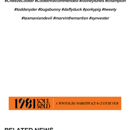
#CheezeLooker #LookerRecommended #looneytunes #champion
#toddsnyder #bugsbunny #daffyduck #porkypig #tweety
#tasmaniandevil #marvinthemartian #synvester