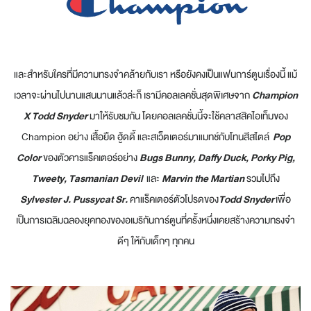
และสำหรับใครที่มีความทรงจำคล้ายกับเรา หรือยังคงเป็นแฟนการ์ตูนเรื่องนี้ แม้
เวลาจะผ่านไปนานแสนนานแล้วล่ะก็ เรามีคอลเลคชั่นสุดพิเศษจาก
Champion
X Todd Snyder
มาให้รับชมกัน โดยคอลเลคชั่นนี้จะใช้คลาสสิคไอเท็มของ
Champion อย่าง เสื้อยืด ฮู้ดดี้ และสเว็ตเตอร์มาแมทช์กับโทนสีสไตล์
Pop
Color
ของตัวคารแร็คเตอร์อย่าง
Bugs Bunny, Daffy Duck, Porky Pig,
Tweety, Tasmanian Devil
และ
Marvin the Martian
รวมไปถึง
Sylvester J. Pussycat Sr.
คาแร็คเตอร์ตัวโปรดของ
Todd Snyder
เพื่อ
เป็นการเฉลิมฉลองยุคทองของอเมริกันการ์ตูนที่ครั้งหนึ่งเคยสร้างความทรงจำ
ดีๆ ให้กับเด็กๆ ทุกคน