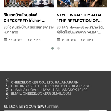
รีโนเวทบ้านใหม่สไตล์
STYLE WRAP-UP: ALBA
CHECKERED ได้ง่ายๆ...
“THE REFLECTION OF...
อ
30 ไอเดียแต่งบ้านสวยด้วยลายตาราง
30 ลุค Style-on-Street ที่มาพร้อม
หมากรุก!!!
คีย์ไอเท็มชิ้นพิเศษจาก "ALBA"...
17.08.2024
11475
22.03.2023
3314
CONTACT US
CHEEZELOOKER CO., LTD. RAJANAKARN
BUILDING 15 5TH FLOOR ZONE B PRADIPAT 17 SOI
PRADIPAT ROAD, PHAYA THAI, BANGKOK 10400
EMAIL: CHEEZELOOKER@GMAIL.COM
SUBSCRIBE TO OUR NEWSLETTER