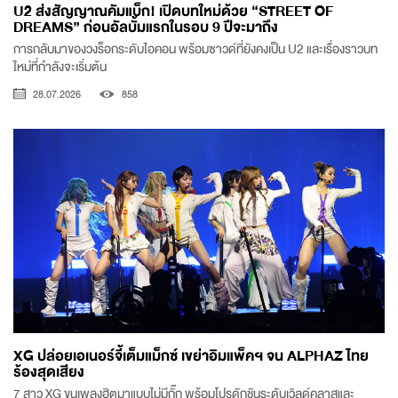
U2 ส่งสัญญาณคัมแบ็ก! เปิดบทใหม่ด้วย “STREET OF
DREAMS” ก่อนอัลบั้มแรกในรอบ 9 ปีจะมาถึง
การกลับมาของวงร็อกระดับไอคอน พร้อมซาวด์ที่ยังคงเป็น U2 และเรื่องราวบท
ใหม่ที่กำลังจะเริ่มต้น
28.07.2026
858
XG ปล่อยเอเนอร์จี้เต็มแม็กซ์ เขย่าอิมแพ็คฯ จน ALPHAZ ไทย
ร้องสุดเสียง
7 สาว XG ขนเพลงฮิตมาแบบไม่มีกั๊ก พร้อมโปรดักชันระดับเวิลด์คลาสและ