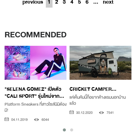
previous
1
2
3
4
5
6
...
next
RECOMMENDED
"SELENA GOMEZ" เปิดตัว
CRICKET CAMPER...
"CALI SPORT" รุ่นใหม่จาก...
แค่เห็นคันนี้ก็อยากค้างแรมนอกบ้าน
แล้ว
Platform Sneakers ที่สาวไซส์นิมิต้อง
ไ
มี!
30.12.2020
7541
04.11.2019
6044