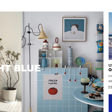
U
O
กา
แล