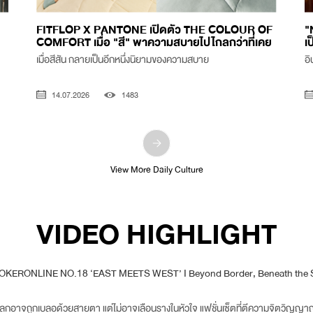
FITFLOP X PANTONE เปิดตัว THE COLOUR OF
"
COMFORT เมื่อ "สี" พาความสบายไปไกลกว่าที่เคย
เ
เมื่อสีสัน กลายเป็นอีกหนึ่งนิยามของความสบาย
อิ
14.07.2026
1483
View More Daily Culture
VIDEO HIGHLIGHT
OKERONLINE NO.18 ‘EAST MEETS WEST’ I Beyond Border, Beneath the S
ซีกโลกอาจถูกเบลอด้วยสายตา แต่ไม่อาจเลือนรางในหัวใจ แฟชั่นเซ็ตที่ตีความจิตวิญญ