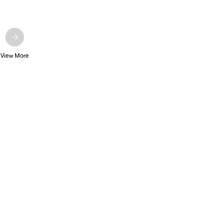
View More