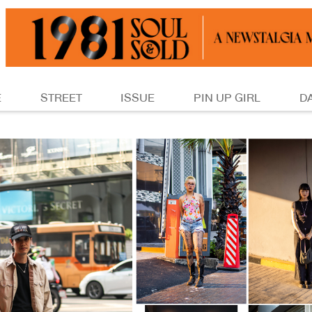
E
STREET
ISSUE
PIN UP GIRL
D