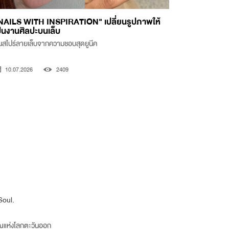
NAILS WITH INSPIRATION" เปลี่ยนรูปภาพให้
ป็นงานศิลปะบนเล็บ
นสไปร์ลายเล็บจากความชอบสุดยูนีค
10.07.2026
2409
oul.
าณแห่งโลกตะวันออก