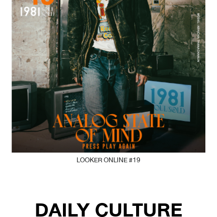
LOOKER ONLINE #19
DAILY CULTURE