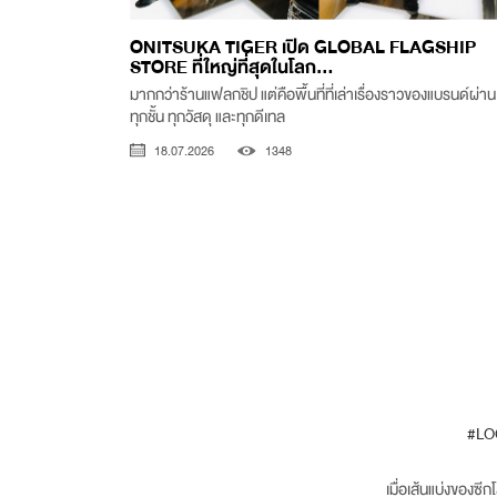
ONITSUKA TIGER เปิด GLOBAL FLAGSHIP
STORE ที่ใหญ่ที่สุดในโลก...
มากกว่าร้านแฟลกชิป แต่คือพื้นที่ที่เล่าเรื่องราวของแบรนด์ผ่าน
ทุกชั้น ทุกวัสดุ และทุกดีเทล
18.07.2026
1348
#LO
เมื่อเส้นแบ่งของ