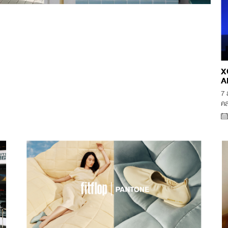
XG
A
7 
คล