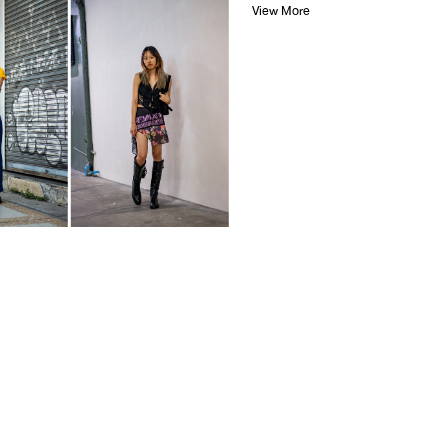
View More