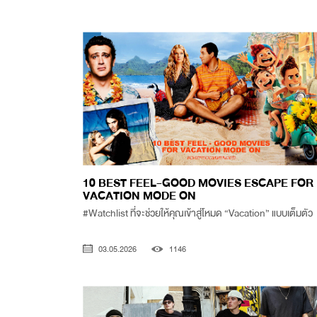
10 BEST FEEL-GOOD MOVIES ESCAPE FOR
VACATION MODE ON
#Watchlist ที่จะช่วยให้คุณเข้าสู่โหมด “Vacation” แบบเต็มตัว
03.05.2026
1146