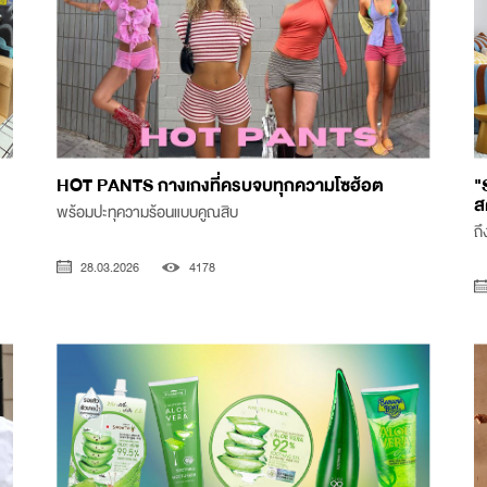
HOT PANTS กางเกงที่ครบจบทุกความโซฮ้อต
"
ส
พร้อมปะทุความร้อนแบบคูณสิบ
ถึ
28.03.2026
4178