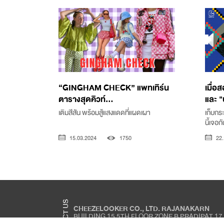
“GINGHAM CHECK” แพทเทิร์น
เมื่อ
ตารางสุดคิวท์...
และ 
เติมสีสัน พร้อมสู้แสงแดดที่แผดเผา
เก็บกระ
นี้เจอก
15.03.2024
1750
22.
CONTACT US
CHEEZELOOKER CO., LTD. RAJANAKARN
BUILDING 15 5TH FLOOR ZONE B PRADIPAT 17
PRADIPAT ROAD, PHAYA THAI, BANGKOK 1040