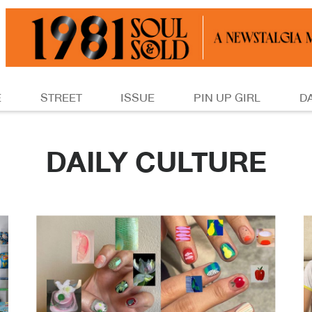
E
STREET
ISSUE
PIN UP GIRL
D
DAILY CULTURE