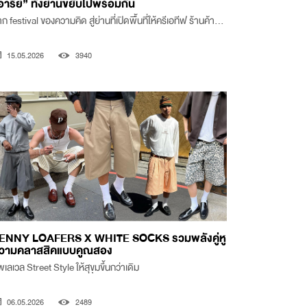
อารีย์” ทั้งย่านขยับไปพร้อมกัน
ก festival ของความคิด สู่ย่านที่เปิดพื้นที่ให้ครีเอทีฟ ร้านค้า...
15.05.2026
3940
ENNY LOAFERS X WHITE SOCKS รวมพลังคู่หู
วามคลาสสิคแบบคูณสอง
พเลเวล Street Style ให้สุขุมขึ้นกว่าเดิม
06.05.2026
2489