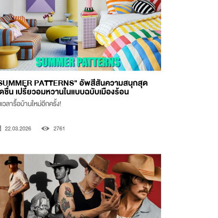
SUMMER PATTERNS" อัพสีสันความสนุกสุด
ดชื่น เปรี้ยวอมหวานในแบบฉบับเมืองร้อน
งเวลารื้อบ้านใหม่อีกครั้ง!
22.03.2026
2761