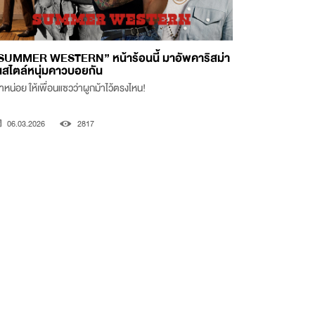
SUMMER WESTERN” หน้าร้อนนี้ มาอัพคาริสม่า
นสไตล์หนุ่มคาวบอยกัน
าหน่อย ให้เพื่อนแซวว่าผูกม้าไว้ตรงไหน!
06.03.2026
2817