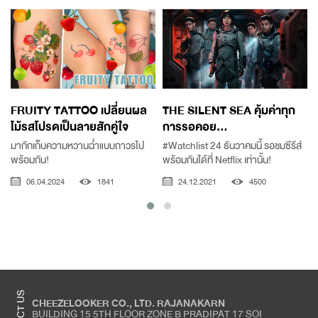
FRUITY TATTOO เปลี่ยนผล
THE SILENT SEA คุ้มค่าทุก
ไม้รสโปรดเป็นลายสักคู่ใจ
การรอคอย...
มากักเก็บความหวานฉ่ำแบบถาวรไป
#Watchlist 24 ธันวาคมนี้ รอชมซีรีส์
แ
พร้อมกัน!
พร้อมกันได้ที่ Netflix เท่านั้น!
06.04.2024
1841
24.12.2021
4500
CHEEZELOOKER CO., LTD. RAJANAKARN
BUILDING 15 5TH FLOOR ZONE B PRADIPAT 17 SOI