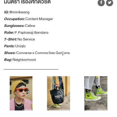
มินตรา เรืองศักดิ์วิชิต
IG:
@minikwang
Occupation:
Content Maneger
Sunglasses:
Celine
Robe:
P.Paphasaji Bandana
T-Shirt:
No Service
Pants:
Uniqlo
Shoes:
Converse x Comme Des Garçons
Bag:
Neighborhood