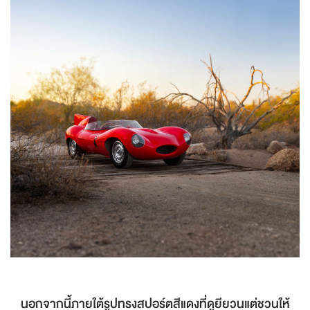
นอกจากนี้ภายใต้รูปทรงสปอร์ตสีแดงที่ดูยียวนแต่ชวนให้