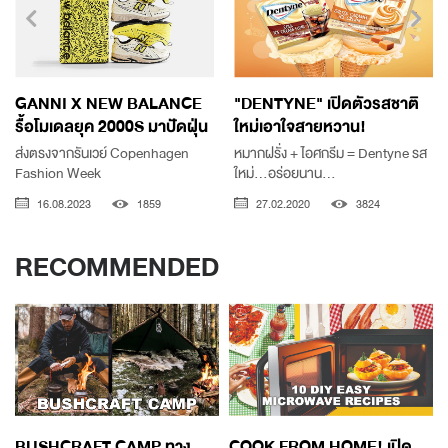
GANNI X NEW BALANCE
"DENTYNE" เปิดตัวรสชาติ
รื้อโมเดลยุค 2000S มาปัดฝุ่น
ใหม่เอาใจสายหวาน!
ส่งตรงจากรันเวย์ Copenhagen
หมากฝรั่ง + ไอศกรีม = Dentyne รส
Fashion Week
ใหม่...อร่อยนาน...
16.08.2023
1859
27.02.2020
3824
RECOMMENDED
BUSHCRAFT CAMP ทาง
COOK FROM HOME! เปิด