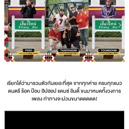
เรียกได้ว่ามารวมตัวกันเยอะที่สุด จากทุกค่าย ครบทุกแนว
ดนตรี ร๊อค ป๊อบ ฮิปฮอป แดนซ์ อินดี้ ขนมาหมดทั้งวงการ
เพลง ท่าทางจะม่วนขนาดดดดด!