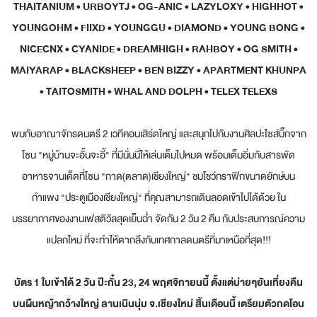
THAITANIUM • URBOYTJ • OG-ANIC • LAZYLOXY • HIGHHOT •
YOUNGOHM • FIIXD • YOUNGGU • DIAMOND • YOUNG BONG •
NICECNX • CYANIDE • DREAMHIGH • RAHBOY • OG SMITH •
MAIYARAP • BLACKSHEEP • BEN BIZZY • APARTMENT KHUNPA
• TAITOSMITH • WHAL AND DOLPH • TELEX TELEXS
พบกับอาณาจักรดนตรี 2 เวทีคอนเสิร์ตใหญ่ และสนุกไปกับงานศิลปะไซส์บิ๊กจาก
โซน "หมู่บ้านจะอั้นจะอี้" ที่มีนั่นนี่ให้เล่นเต็มไปหมด พร้อมเต็มอิ่มกับสารพัด
อาหารจานเด็ดที่โซน "กาด(ตลาด)เชียงใหญ่" ชมโชว์กราฟิกขนาดยักษ์บน
กำแพง "ประตูเมืองเชียงใหญ่" ที่คุณสามารถเดินลอดเข้าไปได้ด้วย ใน
บรรยากาศของงานเฟสติวัลสุดเย็นฉ่ำ จัดกัน 2 วัน 2 คืน กับประสบการณ์ความ
แปลกใหม่ ที่จะทำให้ตาถลึงกับเทศกาลดนตรีที่มาเหนือที่สุด!!!
บัตร 1 ใบเข้าได้ 2 วัน ป๊ะกั๋น 23, 24 พฤศจิกายนนี้ ตั้งแต่บ่ายๆยันเที่ยงคืน
บนผืนหญ้ากว้างใหญ่ ลานเนินนุ่ม จ.เชียงใหม่ สิ้นเดือนนี้ เตรียมตัวกดโอน