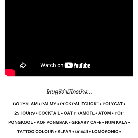
ไหนดูซิว่ามีใครบ้าง...
BODYSLAM • PALMY • PECK PALITCHOKE • POLYCAT •
25HOURS • COCKTAIL • OAT PRAMOTE • ATOM • POP
PONGKOOL • AOF PONGSAK • GREASY CAFE • NUM KALA •
TATTOO COLOUR • KLEAR • บิ๊กแอส • LOMOSONIC •