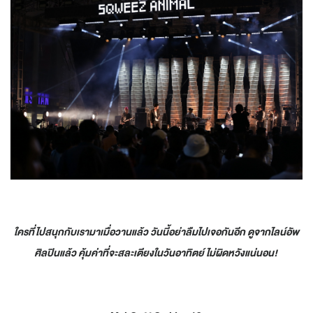
ใครที่ไปสนุกกับเรามาเมื่อวานแล้ว วันนี้อย่าลืมไปเจอกันอีก ดูจากไลน์อัพ
ศิลปินแล้ว คุ้มค่าที่จะสละเตียงในวันอาทิตย์ ไม่ผิดหวังแน่นอน!