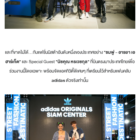
และที่ขาดไม่ได้...กับแฟชั่นนิสต้าอันดับหนึ่งของประเทศอย่าง
"ชมพู่ - อารยา เอ
ฮาร์เก็ต"
และ Special Guest
"นิชคุณ หรเวชกุล"
ที่บินตรงมาประเทศไทยเพื่อ
ร่วมงานนี้โดยเฉพาะ พร้อมจัดแอคทิวิตี้พิเศษๆ ที่เตรียมไว้สำหรับแฟนคลับ
adidas
ตัวจริงเท่านั้น