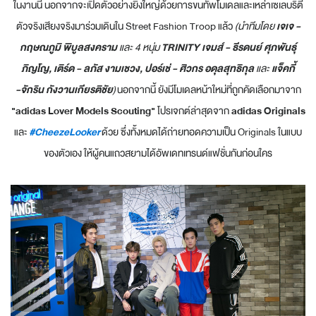
ในงานนี้ นอกจากจะเปิดตัวอย่างยิ่งใหญ่ด้วยการขนทัพโมเดลและเหล่าเซเลบริตี้
ตัวจริงเสียงจริงมาร่วมเดินใน Street Fashion Troop แล้ว
(นำทีมโดย
เจเจ -
กฤษณภูมิ พิบูลสงคราม
และ 4 หนุ่ม
TRINITY
เจมส์ - ธีรดนย์ ศุภพันธุ์
ภิญโญ, เติร์ด - ลภัส งามเชวง, ปอร์เช่ - ศิวกร อดุลสุทธิกุล
และ
แจ็คกี้
-จักริน กังวานเกียรติชัย
)
นอกจากนี้ ยังมีโมเดลหน้าใหม่ที่ถูกคัดเลือกมาจาก
"adidas Lover Models Scouting"
โปรเจกต์ล่าสุดจาก
adidas
Originals
และ
#CheezeLooker
ด้วย ซึ่งทั้งหมดได้ถ่ายทอดความเป็น Originals ในแบบ
ของตัวเอง ให้ผู้คนแถวสยามได้อัพเดทเทรนด์แฟชั่นกันก่อนใคร