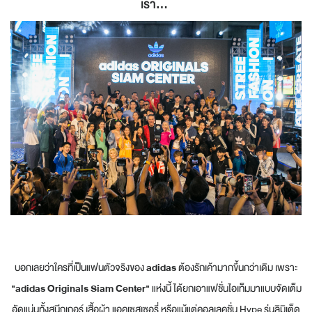
เรา...
บอกเลยว่าใครที่เป็นแฟนตัวจริงของ
adidas
ต้องรักเค้ามากขึ้นกว่าเดิม เพราะ
"adidas Originals Siam Center"
แห่งนี้ ได้ยกเอาแฟชั่นไอเท็มมาแบบจัดเต็ม
อัดแน่นทั้งสนีกเกอร์ เสื้อผ้า แอคเซสเซอรี่ หรือแม้แต่คอลเลคชั่น Hype รุ่นลิมิเต็ด