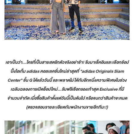
เอาเป็นว่า...ใครที่เป็นสายสตรีทตัวจริงอย่าช้า! รีบมาเช็คอินและเลือกช้อป
ปิ้งไอเท็ม adidas คอลเลคชั่นใหม่ล่าสุดที่ "adidas Originals Siam
Center" ชั้น G ได้แล้ววันนี้ และพลาดไม่ได้กับอีกหนึ่งความพิเศษในช่วง
เฉลิมฉลองการเปิดช็อปใหม่...รับฟรีเชือกรองเท้าสุด Exclusive ที่มี
จำนวนจำกัด เมื่อซื้อสินค้าตั้งแต่วันนี้เป็นต้นไป หรือจนกว่าสินค้าจะหมด
(ตรวจสอบรายละเอียดกับพนักงานขายอีกทีนะ!)