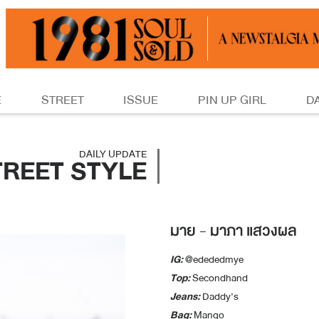
E
STREET
ISSUE
PIN UP GIRL
D
DAILY UPDATE
TREET STYLE
มาย - มาภา แสวงผล
IG:
@edededmye
Top:
Secondhand
Jeans:
Daddy’s
Bag:
Mango