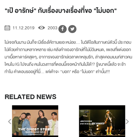
"เป้ อารักษ์" กับเรื่องบางเรื่องที่ขอ "ไม่บอก"
11.12.2019
2003
ไม่เจอกันนาน มันก็จะมีเรื่องให้ถามเยอะหน่อย... ในวิดีโอสัมภาษณ์ตัวนี้ ประกอบ
ไปด้วยคำถามหลากหลาย เช่น คลังคำของอารักษ์ที่ไม่มีวันหมด, เพลงที่แต่งออก
มาเนื้อหาดาร์คสุดๆ, อาการของอารักษ์เวลาตกหลุมรัก, ล่าสุดคอมเมนท์สาวคน
ไหนใน IG ไปจนถึง คนในวงการที่ตอนนี้เจอหน้ากันไม่ได้!? รู้ขนาดนี้แล้ว จะช้า
ทำไม คำตอบรออยู่ที่นี่... แค่เค้าจะ "บอก" หรือ "ไม่บอก" เท่านั้น!!!
RELATED NEWS