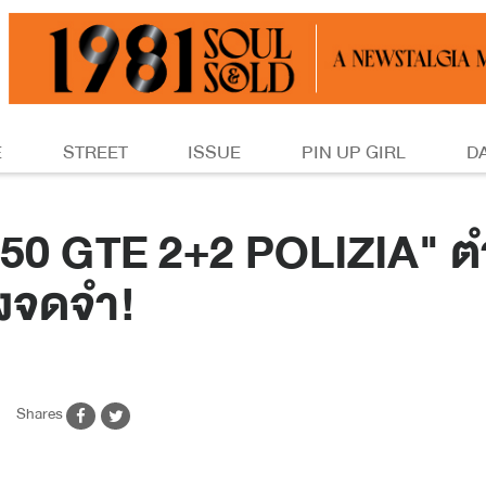
E
STREET
ISSUE
PIN UP GIRL
D
50 GTE 2+2 POLIZIA" ตำ
องจดจำ!
1
Shares