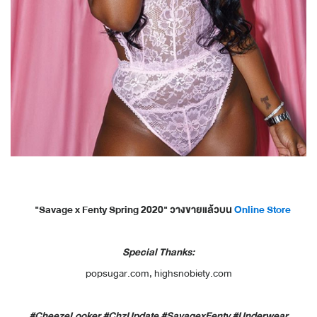
"Savage x Fenty Spring 2020" วางขายแล้วบน
Online Store
Special Thanks:
popsugar.com, highsnobiety.com
#CheezeLooker #ChzUpdate #SavagexFenty #Underwear