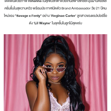
โดดเด่นด้วยภาพ
Rihanna
ในลุคแปลกตาด้วยโทนสีพาสเทลละมุนผ่านคอลเล
คชั่นชั้นในสุดวาบหวิว พร้อมประกาศเปิดตัว Brand Ambassador วัย 21 ปีคน
ใหม่ของ
"Savage x Fenty"
อย่าง
'Reginae Carter'
ลูกสาวของแรปเปอร์ชื่อ
ดัง
'Lil Wayne'
ในลุคชั้นในลูกไม้สุดแซ่บ