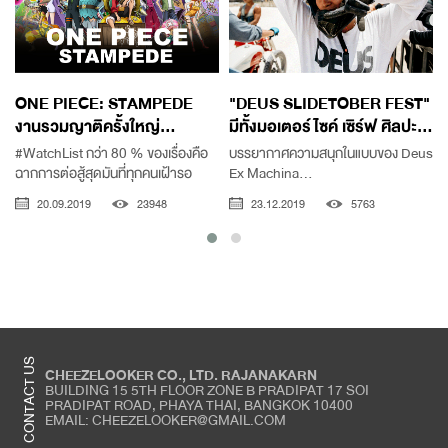
ONE PIECE: STAMPEDE
"DEUS SLIDETOBER FEST"
งานรวมญาติครั้งใหญ่...
มีทั้งมอเตอร์ไซค์ เซิร์ฟ ศิลปะ...
#WatchList กว่า 80 % ของเรื่องคือ
บรรยากาศความสนุกในแบบของ Deus
ฉากการต่อสู้สุดมันที่ทุกคนเฝ้ารอ
Ex Machina...
20.09.2019
23948
23.12.2019
5763
CONTACT US
CHEEZELOOKER CO., LTD. RAJANAKARN
BUILDING 15 5TH FLOOR ZONE B PRADIPAT 17 SOI
PRADIPAT ROAD, PHAYA THAI, BANGKOK 10400
EMAIL: CHEEZELOOKER@GMAIL.COM