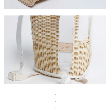
.
.
.