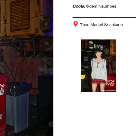
Boots:
@deminis.shoes
Train Market Srinakarin