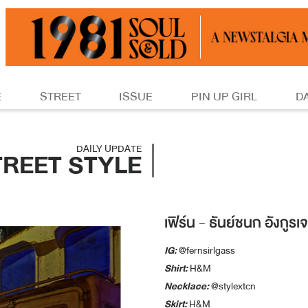
E
STREET
ISSUE
PIN UP GIRL
D
DAILY UPDATE
TREET STYLE
เฟิร์น - ธันย์ชนก อังกูรเ
IG:
@fernsirlgass
Shirt:
H&M
Necklace:
@stylextcn
Skirt:
H&M