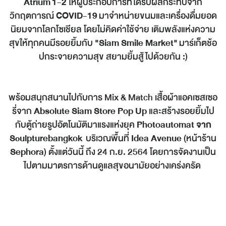
Atrium
1-2
ให้ผู้ประกอบการที่ได้รับผลกระทบจาก
วิกฤตการณ์
COVID-19
มาจำหน่ายขนมและเครื่องดื่มยอด
นิยมจากโลกโซเชียล โดยไม่คิดค่าใช้จ่าย เติมพลังแห่งความ
สุขให้ทุกคนมีรอยยิ้มกับ
"Siam Smile Market"
มาร์เก็ตช้อ
ปกระจายความสุข สยามยิ้มสู้ไปด้วยกัน :)
พร้อมสนุกสนานไปกับการ Mix & Match เสื้อผ้าแอคเซสเซอ
รี่จาก
Absolute Siam Store Pop Up
และสร้างรอยยิ้มไป
กับตู้ถ่ายรูปอัตโนมัติมาแรงแห่งยุค
Photoautomat จาก
Sculpturebangkok
บริเวณพื้นที่
Idea Avenue
(หน้าร้าน
Sephora
) ตั้งแต่วันนี้ ถึง 24 ก.ย. 2564 โดยการจัดงานเป็น
ไปตามมาตรการด้านดูแลสุขอนามัยอย่างเคร่งครัด