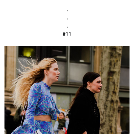
.
.
.
#11