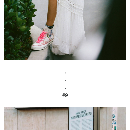
.
.
.
#9