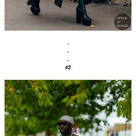
.
.
.
#2