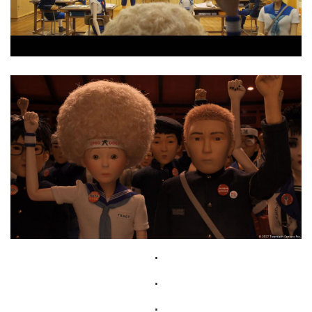
.
.
.