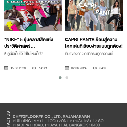
"NIKE" 5 รุ่นคลาสสิคแห่ง
CAPRI PANTS ย้อนสู่ความ
ประวัติศาสตร์...
โดดเด่นที่เรียบง่ายแบบถูกต้อง!
5 คู่นี้มีเก็บไว้ ใส่ไปไหนก็ปัง!!
ที่มาของกางเกงที่ครบทุกความเก๋
15.08.2023
14121
02.06.2024
3497
CONTACT US
CHEEZELOOKER CO., LTD. RAJANAKARN
BUILDING 15 5TH FLOOR ZONE B PRADIPAT 17 SOI
PRADIPAT ROAD, PHAYA THAI, BANGKOK 10400