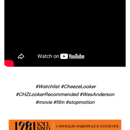
#Watchlist #CheezeLooker
#CHZLookerRecommended #WesAnderson
#movie #film #stopmotion