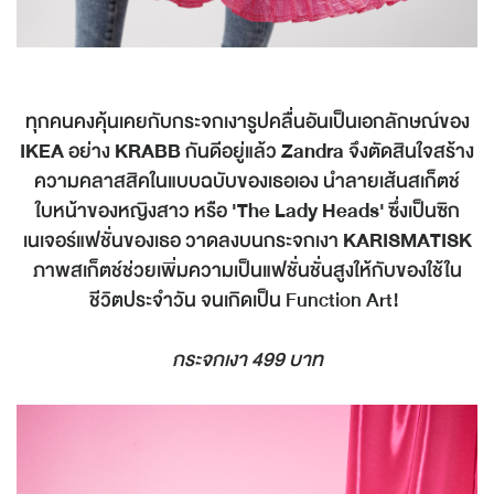
ทุกคนคงคุ้นเคยกับกระจกเงารูปคลื่นอันเป็นเอกลักษณ์ของ
IKEA
อย่าง
KRABB
กันดีอยู่แล้ว
Zandra
จึงตัดสินใจสร้าง
ความคลาสสิคในแบบฉบับของเธอเอง นำลายเส้นสเก็ตช์
ใบหน้าของหญิงสาว หรือ
'The Lady Heads'
ซึ่งเป็นซิก
เนเจอร์แฟชั่นของเธอ วาดลงบนกระจกเงา
KARISMATISK
ภาพสเก็ตช์ช่วยเพิ่มความเป็นแฟชั่นชั่นสูงให้กับของใช้ใน
ชีวิตประจำวัน จนเกิดเป็น Function Art!
กระจกเงา 499 บาท