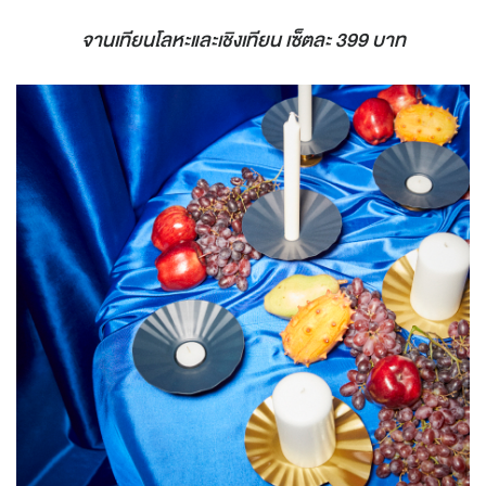
จานเทียนโลหะและเชิงเทียน เซ็ตละ 399 บาท