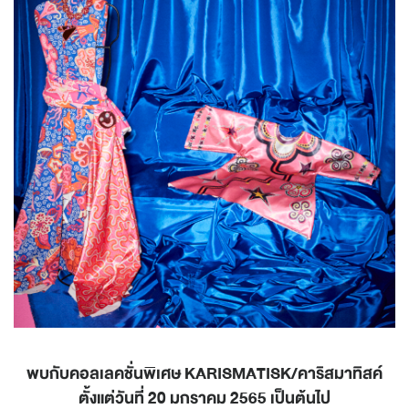
พบกับคอลเลคชั่นพิเศษ KARISMATISK/คาริสมาทิสค์
ตั้งแต่วันที่ 20 มกราคม 2565 เป็นต้นไป