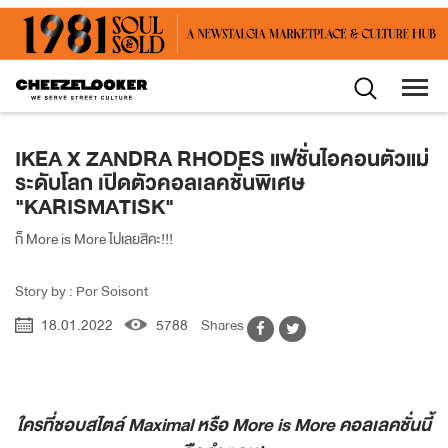
IKEA X ZANDRA RHODES แฟชั่นไอคอนตัวแม่
ระดับโลก เปิดตัวคอลเลคชั่นพิเศษ
"KARISMATISK"
ก็ More is More ไปเลยสิคะ!!!
Story by : Por Soisont
18.01.2022
5788
Shares
ใครที่ชอบสไตล์ Maximal หรือ More is More คอลเลคชั่นนี้