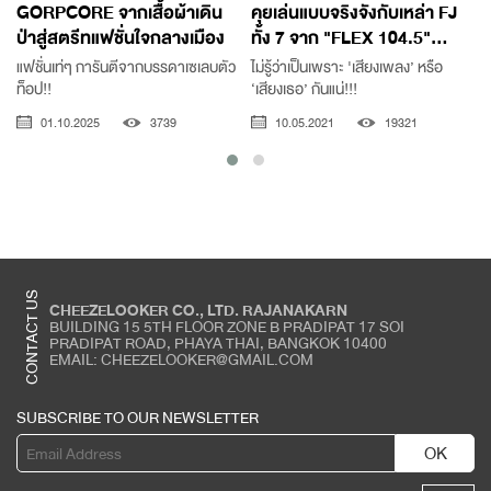
GORPCORE จากเสื้อผ้าเดิน
คุยเล่นแบบจริงจังกับเหล่า FJ
ป่าสู่สตรีทแฟชั่นใจกลางเมือง
ทั้ง 7 จาก "FLEX 104.5"...
แฟชั่นเท่ๆ การันตีจากบรรดาเซเลบตัว
ไม่รู้ว่าเป็นเพราะ 'เสียงเพลง’ หรือ
*
ท็อป!!
‘เสียงเธอ’ กันแน่!!!
ไ
01.10.2025
3739
10.05.2021
19321
CONTACT US
CHEEZELOOKER CO., LTD. RAJANAKARN
BUILDING 15 5TH FLOOR ZONE B PRADIPAT 17 SOI
PRADIPAT ROAD, PHAYA THAI, BANGKOK 10400
EMAIL: CHEEZELOOKER@GMAIL.COM
SUBSCRIBE TO OUR NEWSLETTER
OK