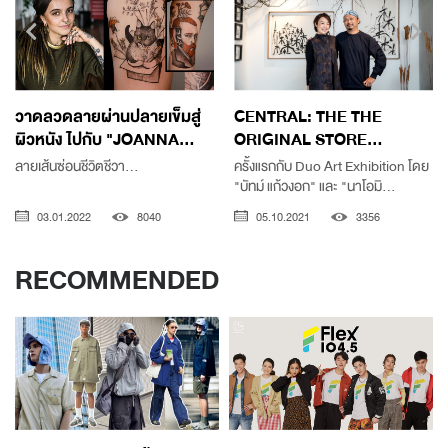
วาดลวดลายผ่านปลายเข็มสู่
CENTRAL: THE THE
ผิวหนัง ไปกับ "JOANNA...
ORIGINAL STORE...
ลายเส้นซ่อนชีวิตชีวา...
ครั้งแรกกับ Duo Art Exhibition โดย
"บัทม์ แก้วงอก" และ "นาโอมิ...
03.01.2022
8040
05.10.2021
3356
RECOMMENDED