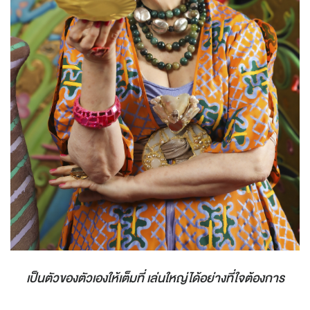
เป็นตัวของตัวเองให้เต็มที่ เล่นใหญ่ได้อย่างที่ใจต้องการ