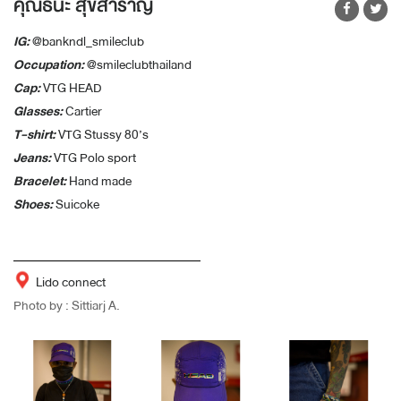
คุณธนะ สุขสำราญ
IG:
@bankndl_smileclub
Occupation:
@smileclubthailand
Cap:
VTG HEAD
Glasses:
Cartier
T-shirt:
VTG Stussy 80’s
Jeans:
VTG Polo sport
Bracelet:
Hand made
Shoes:
Suicoke
Lido connect
Photo by : Sittiarj A.