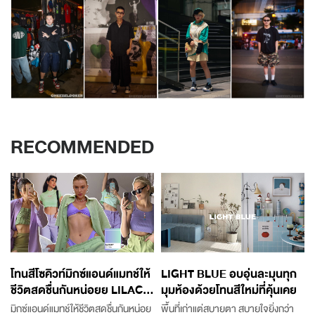
RECOMMENDED
โทนสีโซคิวท์มิกซ์แอนด์แมทช์ให้
LIGHT BLUE อบอุ่นละมุนทุก
ชีวิตสดชื่นกันหน่อยย LILAC...
มุมห้องด้วยโทนสีใหม่ที่คุ้นเคย
“
มิกซ์แอนด์แมทช์ให้ชีวิตสดชื่นกันหน่อย
พื้นที่เก่าแต่สบายตา สบายใจยิ่งกว่า