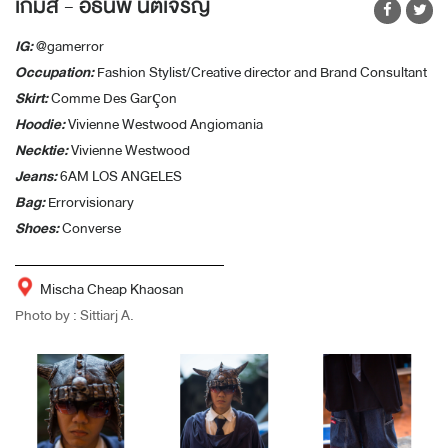
เกมส์ - อธินพ นิติเจริญ
IG:
@gamerror
Occupation:
Fashion Stylist/Creative director and Brand Consultant
Skirt:
Comme Des Garçon
Hoodie:
Vivienne Westwood Angiomania
Necktie:
Vivienne Westwood
Jeans:
6AM LOS ANGELES
Bag:
Errorvisionary
Shoes:
Converse
Mischa Cheap Khaosan
Photo by : Sittiarj A.