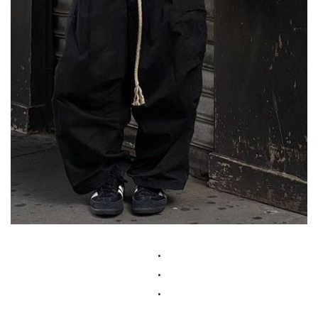
.
.
.