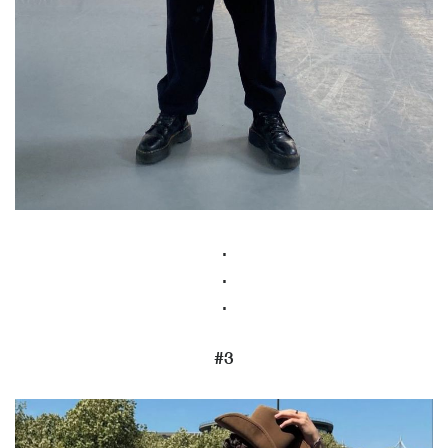
.
.
.
#3