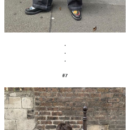
.
.
.
#7