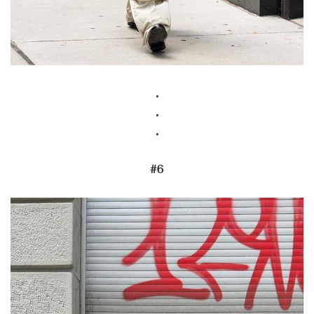
.
.
.
#6