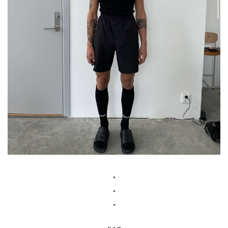
.
.
.