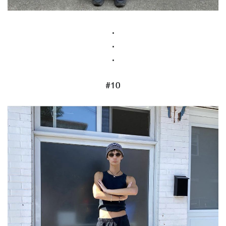
.
.
.
#10