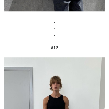
.
.
.
#12