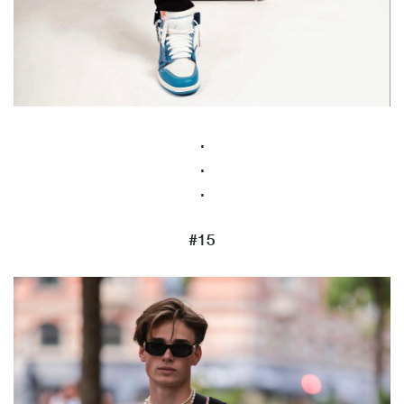
.
.
.
#15