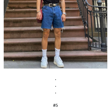
.
.
.
#5