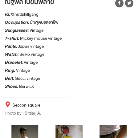
ณัฐพล เปี่ยมพลาย
IG:
@nuttskillgang
Occupation
:
นักฟุตบอลอาชีพ
Sunglasses:
Vintage
T-shirt:
Mickey mouse vintage
Pants:
Japan vintage
Watch:
Seiko vintage
Bracelet:
Vintage
Ring:
Vintage
Belt:
Gucci vintage
Shoes:
Berwick
Seacon square
Photo by : Sittiarj A.