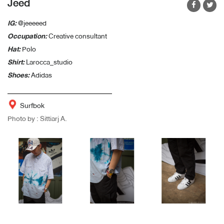
Jeed
IG:
@jeeeeed
Occupation:
Creative consultant
Hat:
Polo
Shirt:
Larocca_studio
Shoes:
Adidas
Surfbok
Photo by : Sittiarj A.