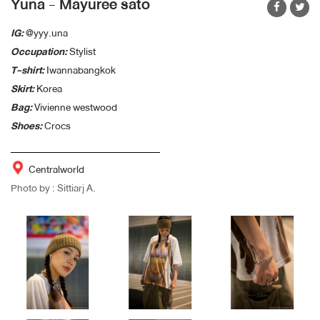
Yuna - Mayuree sato
IG:
@yyy.una
Occupation
:
Stylist
T-shirt
:
Iwannabangkok
Skirt
:
Korea
Bag
:
Vivienne westwood
Shoes
:
Crocs
Centralworld
Photo by : Sittiarj A.