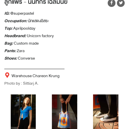
ลูกแพร์ - นนทกร เฉลิมนัย
IG:
@superpastel
Occupation:
นักแสดงอิสระ
Top:
Aprilpoolday
Headbrand:
Unicorn factory
Bag:
Custom made
Pants:
Zara
Shoes:
Converse
Warehouse Chareon Krung
Photo by : Sittiarj A.