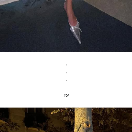
.
.
.
#2