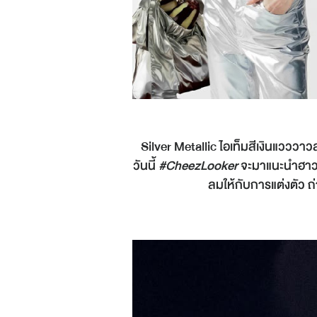
Silver Metallic ไอเท็มสีเงินแวววาว
วันนี้
#CheezLooker
จะมาแนะนำฮาวทูอ
ลมให้กับการแต่งตัว 