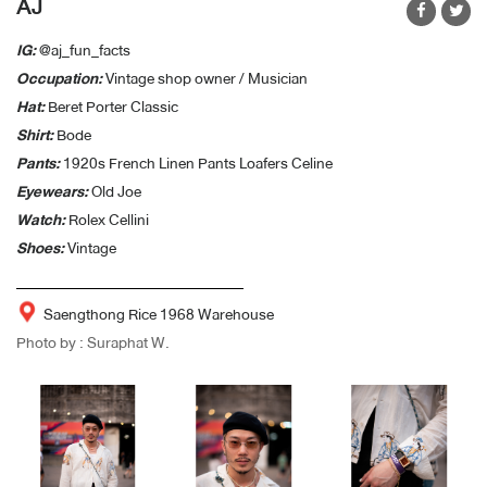
AJ
IG:
@aj_fun_facts
Occupation:
Vintage shop owner / Musician
Hat:
Beret Porter Classic
Shirt:
Bode
Pants:
1920s French Linen Pants Loafers Celine
Eyewears:
Old Joe
Watch:
Rolex Cellini
Shoes:
Vintage
Saengthong Rice 1968 Warehouse
Photo by : Suraphat W.