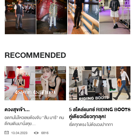
RECOMMENDED
ดวงสุขเข้า...
5 สไตล์แมทช์ RIDING BOOTS
คู่เดียวเฉี่ยวทุกลุค!
อดทนไม่ไหวเลยต้องจับ "ส้ม มารี" คน
ดีคนเดิมมานั่งคุย...
เริ่ดทุกตรง ไม่ต้องวงปากกา
13.04.2023
6816