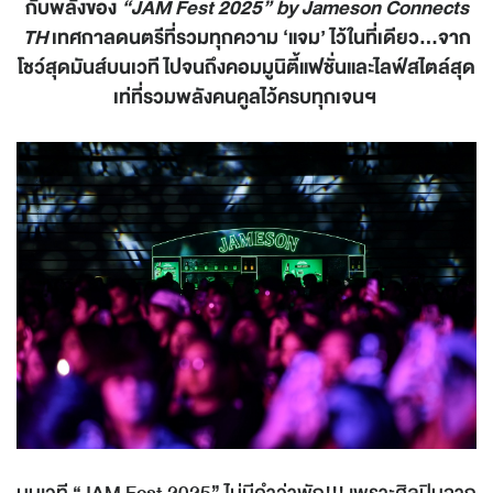
กับพลังของ
“JAM Fest 2025” by Jameson Connects
TH
เทศกาลดนตรีที่รวมทุกความ
‘
แจม
’
ไว้ในที่เดียว
...
จาก
โชว์สุดมันส์บนเวที ไปจนถึงคอมมูนิตี้แฟชั่นและไลฟ์สไตล์สุด
เท่ที่รวมพลังคนคูลไว้ครบทุกเจนฯ
บนเวที
“JAM Fest 2025”
ไม่มีคำว่าพัก
!!!
เพราะศิลปินจาก