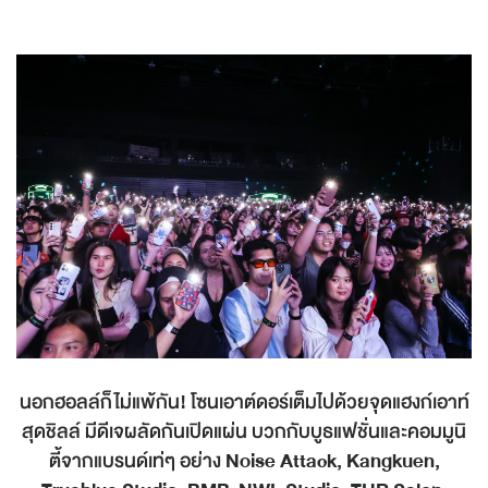
นอกฮอลล์ก็ไม่แพ้กัน
!
โซนเอาต์ดอร์เต็มไปด้วยจุดแฮงก์เอาท์
สุดชิลล์ มีดีเจผลัดกันเปิดแผ่น บวกกับบูธแฟชั่นและคอมมูนิ
ตี้จากแบรนด์เท่ๆ อย่าง
Noise Attack, Kangkuen,