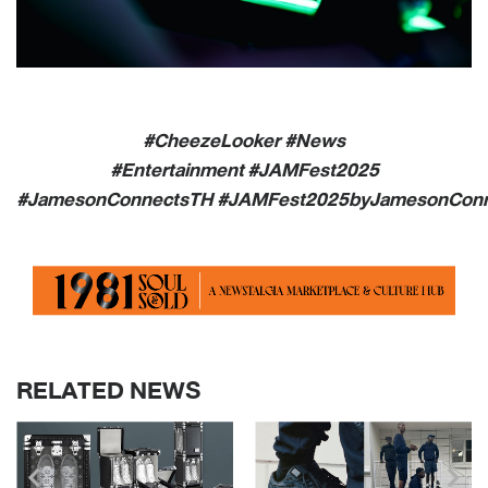
#CheezeLooker #News
#Entertainment
#JAMFest2025
#JamesonConnectsTH
#JAMFest2025byJamesonCon
RELATED NEWS