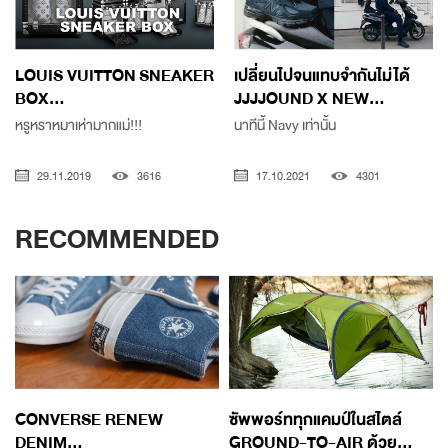
LOUIS VUITTON SNEAKER
เปลี่ยนไปจนแทบจำกันไม่ได้
BOX...
JJJJOUND X NEW...
หรูหราหมาเห่ามากแม่!!!
นาทีนี้ Navy เท่านั้น
29.11.2019
3616
17.10.2021
4301
RECOMMENDED
CONVERSE RENEW
ซัพพอร์ททุกแคมป์ในสไตล์
DENIM...
GROUND-TO-AIR ด้วย...