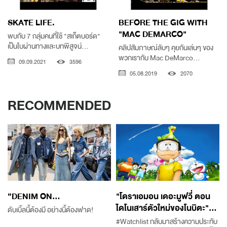
SKATE LIFE.
BEFORE THE GIG WITH
"MAC DEMARCO"
พบกับ 7 กลุ่มคนที่ใช้ "สเก็ตบอร์ด"
เป็นใบผ่านทางและบทพิสูจน์...
คลิปสัมภาษณ์ลับๆ คุยกันเล่นๆ ของ
พวกเรากับ Mac DeMarco...
09.09.2021
3596
05.08.2019
2070
RECOMMENDED
“DENIM ON...
"โดราเอมอน เดอะมูฟวี่ ตอน
ไดโนเสาร์ตัวใหม่ของโนบิตะ"...
ดับเบิ้ลนี้ต้องมี อย่างนี้ต้องฟาด!
#Watchlist กลับมาสร้างความประทับ