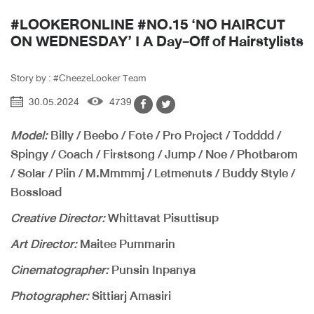
#LOOKERONLINE #NO.15 ‘NO HAIRCUT
ON WEDNESDAY’ I A Day-Off of Hairstylists
Story by : #CheezeLooker Team
30.05.2024
4739
Model:
Billy / Beebo / Fote / Pro Project / Todddd /
Spingy / Coach / Firstsong / Jump / Noe / Photbarom
/ Solar / Piin / M.Mmmmj / Letmenuts / Buddy Style /
Bossload
Creative Director:
Whittavat Pisuttisup
Art Director:
Maitee Pummarin
Cinematographer:
Punsin Inpanya
Photographer:
Sittiarj Amasiri