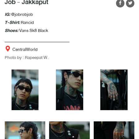
Job - Jakkaput
IG:
@jobrobjob
T-Shirt:
Rancid
Shoes:
Vans Sk8 Black
CentralWorld
Photo by : Rapeepat W.