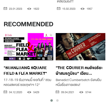
เหลียวมอง!!!
23.01.2023
1622
15.02.2023
1957
RECOMMENDED
"SUANLUANG SQUARE
“THE COURIER คนอัจฉริยะ
FIELD & FLEA MARKET"
ฝ่าสมรภูมิรบ” เฉียบ...
17-18-19 ธันวาคมนี้ เจอกันที่ "สวน
Benedict Cumberbatch ยังคงยืน
หลวงสแควร์ ซอยจุฬาฯ 12"
หนึ่งเรื่องการแสดง!
C
04.12.2020
5429
09.04.2021
5744