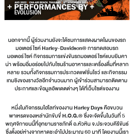
นอกจากนี้ ผู้ร่วมงานยังจะได้ชมการแสดงผาดโผนของรถ
มอเตอร์ไซค์
Harley-Davidson®
การทดสอบรถ
มอเตอร์ไซค์ กิจกรรมการแข่งขันรถมอเตอร์ไซค์แบบยิมคา
น่า พร้อมอิ่มอร่อยไปกับโซนร้านอาหารและเครื่องดื่มที่หลาก
หลาย รวมทั้งกิจกรรมการประกวดแฟชั่นโชว์ และกิจกรรม
เกมชิงของรางวัลอีกจำนวนมาก ผู้เข้าร่วมสามารถติดตาม
ประกาศและข้อมูลอัพเดตต่างๆ ได้ที่เว็บไซต์ของงาน
หนึ่งในกิจกรรมไฮไลท์ของงาน
Harley Days
คือขบวน
พาเหรดของเหล่านักขับขี่
H.O.G.®
ซึ่งจะจัดขึ้นในวันที่ 5
พฤศจิกายนนี้ที่อุทยานราชภักดิ์ อ.หัวหิน จ.ประจวบคีรีขันธ์
ซึ่งตั้งอยู่ห่างจากหาดชะอำไปประมาณ 60 นาที โดยงานนี้เรา