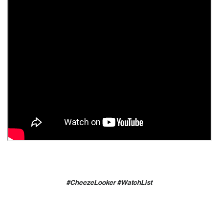
#CheezeLooker #WatchList