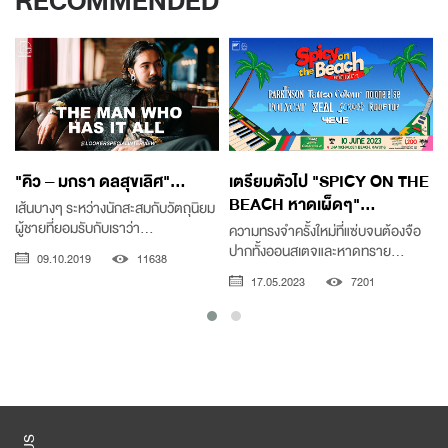
RECOMMENDED
"คิว – มกรา ดลสุขเลิศ"...
เตรียมตัวไป "SPICY ON THE
BEACH หาดเผ็ดๆ"...
เส้นบางๆ ระหว่างนักสะสมกับวัตถุนิยม
ผู้ชายที่ยอมรับกับเราว่า...
ความทรงจำครั้งใหม่ที่แซ่บจนต้องจือ
ต
ปากทั้งออนสเตจและหาดทราย...
09.10.2019
11638
17.05.2023
7201