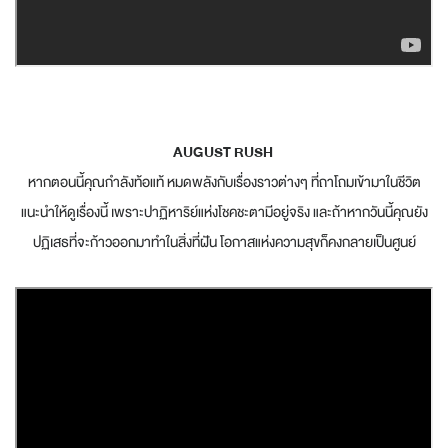
AUGUST RUSH
หากตอนนี้คุณกำลังท้อแท้ หมดพลังกับเรื่องราวต่างๆ ที่ถาโถมเข้ามาในชีวิต
แนะนำให้ดูเรื่องนี้ เพราะปาฏิหาริย์แห่งโชคชะตามีอยู่จริง และถ้าหากวันนี้คุณยัง
ปฏิเสธที่จะก้าวออกมาทำในสิ่งที่ฝัน โอกาสแห่งความสุขก็คงกลายเป็นศูนย์