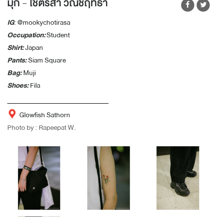
มุก - โชติรสา วณิชฤทธา
IG
: @mookychotirasa
Occupation:
Student
Shirt:
Japan
Pants:
Siam Square
Bag:
Muji
Shoes:
Fila
Glowfish Sathorn
Photo by : Rapeepat W.