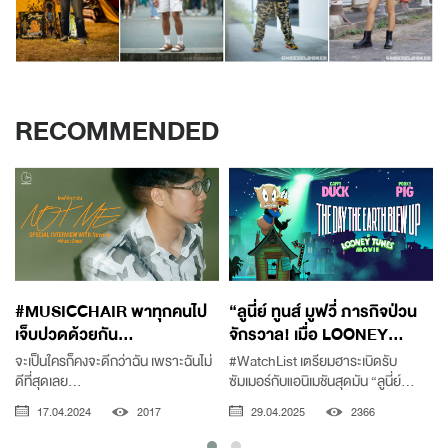
RECOMMENDED
#MUSICCHAIR พาทุกคนไป
“ลูนี่ย์ ทูนส์ มูฟวี่ ภารกิจป่วน
เจ็บปวดด้วยกัน...
จักรวาล! เมื่อ LOONEY...
จะเป็นใครก็คงจะดีกว่าฉัน เพราะฉันไม่
#WatchList เตรียมฮาระเบิดรับ
ดีที่สุดเลย...
ซัมเมอร์กับแอนิเมชันสุดมัน “ลูนี่ย์...
17.04.2024
2017
29.04.2025
2366