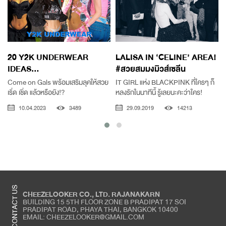
20 Y2K UNDERWEAR
LALISA IN ‘CELINE’ AREA!
IDEAS...
#สวยสมมงมิวส์เซลีน
Come on Gals พร้อมเสริมลุคให้สวย
IT GIRL แห่ง BLACKPINK ที่ใครๆ ก็
เริ่ด เชิ่ด แล้วหรือยัง!?
หลงรักในนาทีนี้ รู้เลยนะคะว่าใคร!
ก
10.04.2023
3489
29.09.2019
14213
CONTACT US
CHEEZELOOKER CO., LTD. RAJANAKARN
BUILDING 15 5TH FLOOR ZONE B PRADIPAT 17 SOI
PRADIPAT ROAD, PHAYA THAI, BANGKOK 10400
EMAIL: CHEEZELOOKER@GMAIL.COM