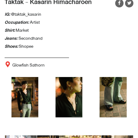
Taktak - Kasarin Himacharoen
IG:
@taktak_kasarin
Occupation:
Artist
Shirt:
Market
Jeans:
Secondhand
Shoes:
Shopee
Glowfish Sathorn