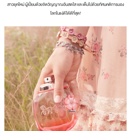
สาวยุคใหม่ ผู้เปี่ยมด้วยจิตวิญญาณอันสดใส และเต็มไปด้วยทัศนคติการมอง
โลกในแง่ดีได้ดีที่สุด!