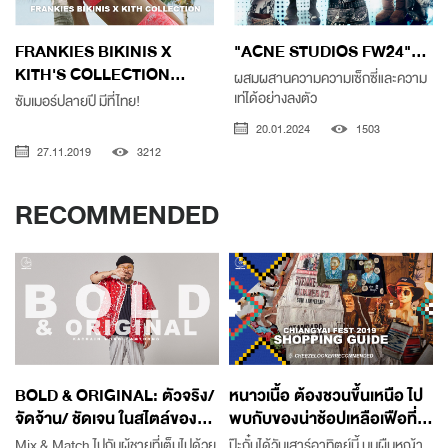
FRANKIES BIKINIS X
"ACNE STUDIOS FW24"...
KITH'S COLLECTION...
ผสมผสานความความเซ็กซี่และความ
เท่ได้อย่างลงตัว
ซัมเมอร์ปลายปี มีที่ไทย!
20.01.2024
1503
27.11.2019
3212
RECOMMENDED
BOLD & ORIGINAL: ตัวจริง/
หนาวเนื้อ ต้องชวนขึ้นเหนือ ไป
จัดจ้าน/ ชัดเจน ในสไตล์ของ...
พบกับของน่าช้อปเหลือเฟือที่...
Mix & Match ไปกับผู้ชายที่เต็มไปด้วย
ป๊ะกั๋นได้วันเสาร์อาทิตย์นี้ บนผืนหญ้า