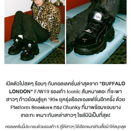
เปิดตัวไปสดๆ ร้อนๆ กับคอลเลคชั่นล่าสุดจาก
"BUFFALO
LONDON"
F/W19 รองเท้า Iconic ส้นหนาเตอะ ที่จะพา
สาวๆ ก้าวย้อนสู่ยุค '90s ยุครุ่งเรืองของแฟชั่นอีกครั้ง ด้วย
Platform Sneakers ทรง Chunky ที่มาพร้อมขอบยาง
เทอะทะ เหมาะกับเหล่าสาวๆ ไซส์มินิเป็นที่สุด!
คอลเลคชั่นนี้ประกอบด้วยรองเท้า 6 คู่ให้สาวๆ ได้เลือกแมทช์กับเสื้อผ้าให้สนุกสุด