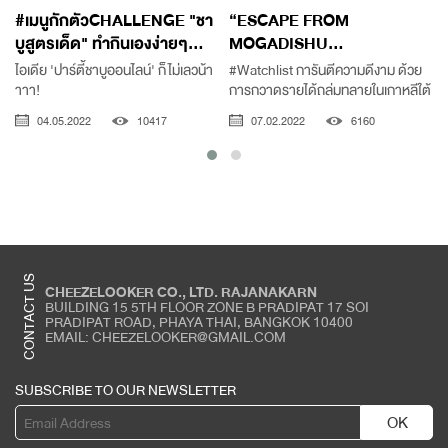
#เมนูกักตัวCHALLENGE "ชา
“ESCAPE FROM
บูสูตรเด็ด" ทำกินเองง่ายๆ...
MOGADISHU...
ไอเดีย 'ปาร์ตี้ชาบูออนไลน์' ก็ไม่เลวน้า
#Watchlist การันตีความดีงาม ด้วย
าาา!
การกวาดรายได้ถล่มทลายในเกาหลีใต้
04.05.2022
10417
07.02.2022
6160
CONTACT US
CHEEZELOOKER CO., LTD. RAJANAKARN
BUILDING 15 5TH FLOOR ZONE B PRADIPAT 17 SOI
PRADIPAT ROAD, PHAYA THAI, BANGKOK 10400
EMAIL: CHEEZELOOKER@GMAIL.COM
SUBSCRIBE TO OUR NEWSLETTER
OK