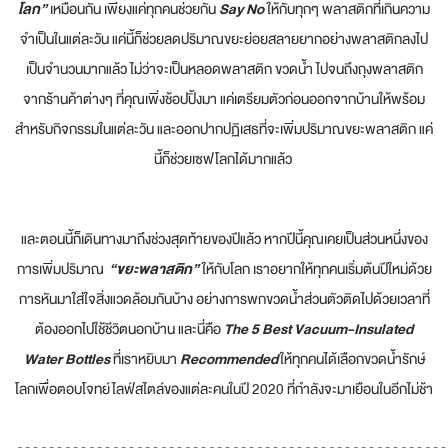
โลก”
เหมือนกัน เพียงแค่ทุกคนช่วยกัน
Say No
ให้กับทุกๆ พลาสติกที่เกินความ
จำเป็นในแต่ละวัน แค่นี้ก็ช่วยลดปริมาณขยะย่อยสลายยากอย่างพลาสติกลงไป
เป็นจำนวนมากแล้ว ไม่ว่าจะเป็นหลอดพลาสติก ขวดน้ำ ไปจนถึงถุงพลาสติก
จากร้านค้าต่างๆ ที่คุณเพิ่งช้อปปิ้งมา แค่เตรียมตัวก่อนออกจากบ้านให้พร้อม
สำหรับกิจกรรมในแต่ละวัน และออกปากปฏิเสธที่จะเพิ่มปริมาณขยะพลาสติก แค่
นี้ก็ช่วยเซฟโลกได้มากแล้ว
และตอนนี้ก็เดินทางมาถึงช่วงสุดท้ายของปีแล้ว หากปีนี้คุณเคยเป็นส่วนหนึ่งของ
การเพิ่มปริมาณ
“ขยะพลาสติก”
ให้กับโลก เราอยากให้ทุกคนเริ่มต้นปีใหม่ด้วย
การหันมาใส่ใจสิ่งแวดล้อมกันบ้าง อย่างการพกขวดน้ำส่วนตัวติดไปด้วยเวลาที่
ต้องออกไปใช้ชีวิตนอกบ้าน และนี่คือ
The 5 Best Vacuum-Insulated
Water Bottles
ที่เราหยิบมา
Recommended
ให้ทุกคนได้เลือกขวดน้ำรักษ์
โลกเพื่อตอบโจทย์ไลฟ์สไตล์ของแต่ละคนในปี 2020 ที่กำลังจะมาเยือนในอีกไม่ช้า
......................................................