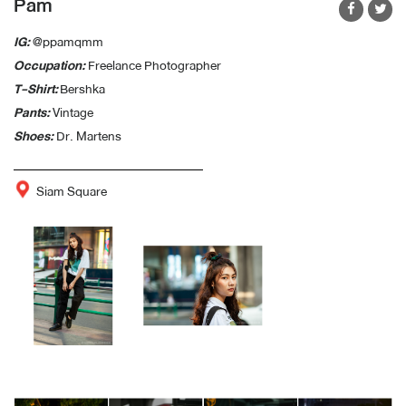
Pam
IG:
@ppamqmm
Occupation:
Freelance Photographer
T-Shirt:
Bershka
Pants:
Vintage
Shoes:
Dr. Martens
Siam Square