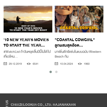
'10 NEW YEAR'S MOVIES
“COASTAL COWGIRL”
TO START THE YEAR...
ลูกผสมสุดฮ้อต...
#WatchList ถ้าวันหยุดสิ้นปีนี้ไม่ได้ไป
มาเพิ่มดีกรีแซ่บในแบบฉบับ Western
เที่ยวไหน...
Beach กัน
29.12.2019
6541
10.04.2024
1960
CHEEZELOOKER CO., LTD. RAJANAKARN