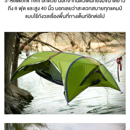
3-Seasons Tent อีกด้วย นอกจากนี้ตัวเต็นท์ยังมีขนาดยาว
ถึง 8 ฟุต และสูง 40 นิ้ว บอกเลยว่าสะดวกสบายทุกแคมป์
แบบไร้กังวลเรื่องพื้นที่กางเต็นท์อีกต่อไป