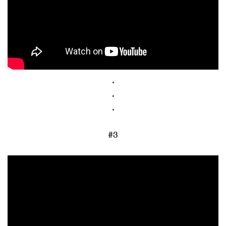
.
.
.
#3