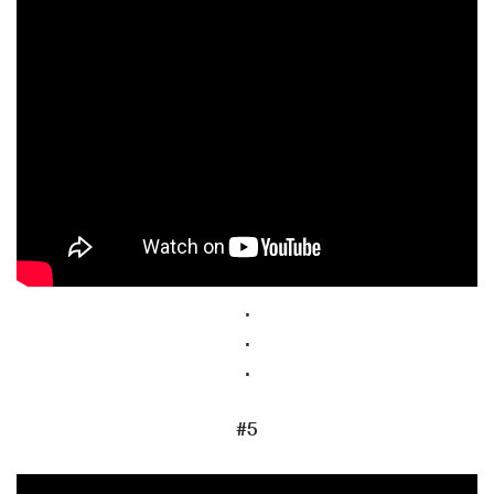
.
.
.
#5