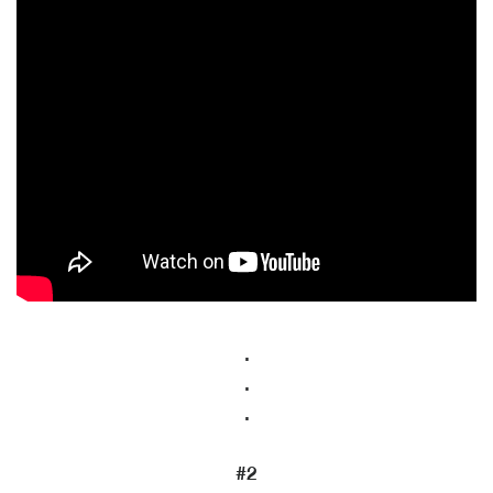
.
.
.
#2