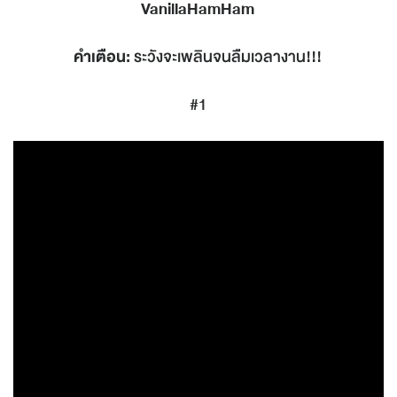
VanillaHamHam
คำเตือน:
ระวังจะเพลินจนลืมเวลางาน!!!
#1