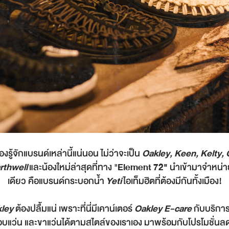
องรู้จักแบรนด์เหล่านี้แน่นอน ไม่ว่าจะเป็น
Oakley, Keen, Kelty,
rthwell
และน้องใหม่ล่าสุดที่ทาง "
Element 72"
นำเข้ามาจำหน่าย
เดียว คือแบรนด์กระบอกน้ำ
Yeti
ไอเท็มฮิตที่ต้องมีกันทั้งเมือง!
ley
ต้องปลื้มแน่ เพราะที่นี่มีเคาน์เตอร์
Oakley E-care
กับบริกา
อบแว่น และขาแว่นได้ตามสไตล์ของเราเอง มาพร้อมกับโปรโมชั่นล