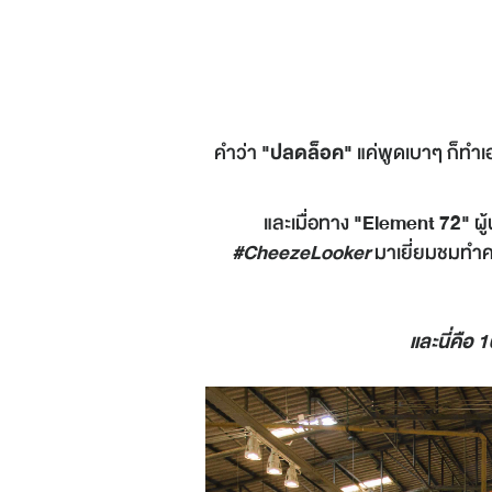
คำว่า
"ปลดล็อค"
แค่พูดเบาๆ ก็ทำเอ
และเมื่อทาง
"Element 72"
ผู
#CheezeLooker
มาเยี่ยมชมทำคว
และนี่คือ 