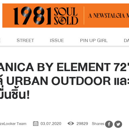
E
STREET
ISSUE
PIN UP GIRL
D
CA BY ELEMENT 72" โกด
ไตล์ URBAN OUTDOOR แ
นชิ้น!
ezeLooker Team
03.07.2020
29829
Shares