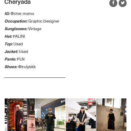
Cheryada
IG:
@cher.mama
Occupation:
Graphic Designer
Sunglasses:
Vintage
Hat:
PALINI
Top:
Used
Jacket:
Used
Pants:
PLN
Shoes:
@trulybkk