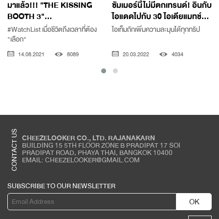
มาแล้ว!!! "THE KISSING
ซัมเมอร์นี้ไม่มีตกเทรนด์! อินกับ
BOOTH 3"...
ไอแดดไปกับ 30 ไอเดียแมทช์...
#WatchList เมื่อชีวิตถึงเวลาที่ต้อง
ไอเท็มถักเพิ่มความละมุนได้ทุกทริป
อ
"เลือก"
14.08.2021
8089
20.03.2022
4034
CONTACT US
CHEEZELOOKER CO., LTD. RAJANAKARN
BUILDING 15 5TH FLOOR ZONE B PRADIPAT 17 SOI
PRADIPAT ROAD, PHAYA THAI, BANGKOK 10400
EMAIL: CHEEZELOOKER@GMAIL.COM
SUBSCRIBE TO OUR NEWSLETTER
OK