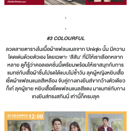
.
.
#3 COLOURFUL
ลวดลายตารางในเนื้อผ้าแฟลนเนลจาก
Uniqlo
นั้น มีความ
โดดเด่นด้วยตัวเอง โดยเฉพาะ 'สีสัน' ที่มีให้เราเลือกหลาก
หลาย ดูก็รู้ว่าคอลเลคชั่นนี้เตรียมพร้อมให้เราสนุกกับการ
แมทช์กับเสื้อผ้าชิ้นโปรดได้แบบไม่ซ้ำวัน ลุคผู้หญิงหยิบเสื้อ
เชิ้ตผ้าแฟลนแนลสีเหลือง จับคู่กางเกงยีนส์ขากว้างตัวเดียว
ก็เก๋ ลุคผู้ชาย หยิบเสื้อเชิ้ตแฟลนแนลสีแดง มาแมทช์กับกาง
เกงยีนส์ทรงสกินนี่ เท่านี้ก็ครบลุค