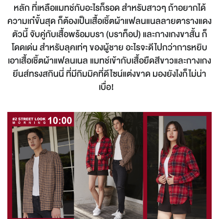
หลัก ที่เหลือแมทช์กับอะไรก็รอด สำหรับสาวๆ ถ้าอยากได้
ความเก๋ขั้นสุด ก็ต้องเป็นเสื้อเชิ้ตผ้าแฟลนแนลลายตารางแดง
ตัวนี้ จับคู่กับเสื้อพร้อมบรา (บราท็อป) และกางเกงขาสั้น ก็
โดดเด่น สำหรับลุคเท่ๆ ของผู้ชาย อะไรจะดีไปกว่าการหยิบ
เอาเสื้อเชิ้ตผ้าแฟลนเนล แมทช์เข้ากับเสื้อยืดสีขาวและกางเกง
ยีนส์ทรงสกินนี่ ที่มีกิมมิคที่ดีไซน์แต่งขาด มองยังไงก็ไม่น่า
เบื่อ!