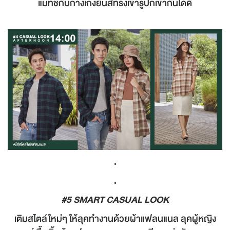
แมทช์กับกางเกงยีนส์ทรงเข้ารูปก็เข้ากันได้ดี
.
.
#5 SMART CASUAL LOOK
เติมสไตล์ใหม่ๆ ให้ลุคทำงานด้วยผ้าแฟลนแนล ลุคผู้หญิง