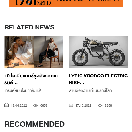
RELATED NEWS
10 ไอเดียแมทช์ชุดอัพเดทเท
LYRIC VOODOO ELECTRIC
รนด์...
BIKE...
เทรนด์หมุนไวมากจ้ะแม่!
สานต่อความเท่แบบรักษ์โลก
13.04.2022
6653
17.10.2022
3258
RECOMMENDED