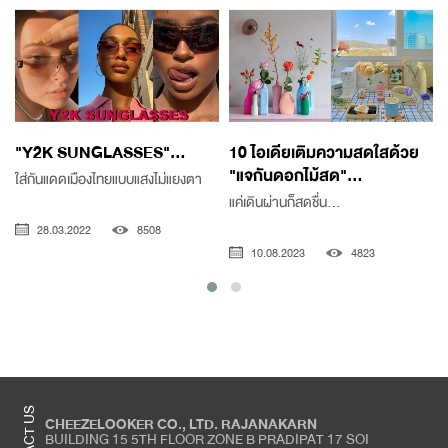
"Y2K SUNGLASSES"...
10 ไอเดียเติมความสดใสด้วย
"แจกันดอกไม้สด"...
ใส่กันแดดเมืองไทยแบบแสงไม่แยงตา
แค่เดินผ่านก็สดชื่น...
แ
28.03.2022
8508
10.08.2023
4823
CHEEZELOOKER CO., LTD. RAJANAKARN
BUILDING 15 5TH FLOOR ZONE B PRADIPAT 17 SOI