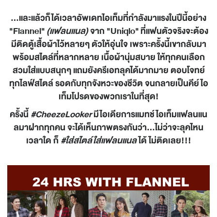
...และแล้วก็
ได้เวลาอัพเดทไอเท็มที่กำลังมาแรงในปีนี้อย่าง
"Flannel"
(
แฟลนแนล)
จาก "
Uniqlo"
ที่แฟนตัวจริงจะต้อง
มีติดตู้เสื้อผ้าไว้หลายๆ ตัวให้อุ่นใจ
เพราะครั้งนี้เขากลับ
มา
พร้อมสไตล์ที่หลากหลาย เนื้อผ้านุ่มสบาย ให้ทุกคนเลือก
สวมใส่แบบสนุกๆ แถมยังครีเอทลุคได้มากมาย
ตอบโจทย์
ทุกไลฟ์สไตล์ รอดกับทุกจังหวะของชีวิต จนกลายเป็นคีย์ไอ
เท็มโปรดของพวกเราในที่สุด
!
ครั้งนี้
#CheezeLooker
มีไอเดียการแมทช์ไอเท็มแฟลนแน
ลมาฝากทุกคน จะได้เห็นภาพตรงกันว่า...ไม่ว่าจะลุคไหน
เวลาใด ก็
#
ใส่สไตล์ใส่แฟลนแนล
ได้
ไม่ติดเลย
!!!