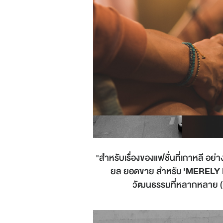
"สำหรับเรื่องของแฟชั่นที่เกาหลี อย่า
ยล ยอดขาย สำหรับ
'
MERELY
วัฒนธรรมที่หลากหลาย
(