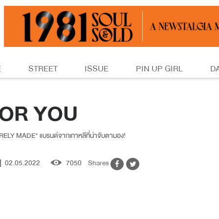
E
STREET
ISSUE
PIN UP GIRL
D
FOR YOU
ERELY MADE" แบรนด์จากเกาหลีที่น่าจับตามอง!
02.05.2022
7050
Shares