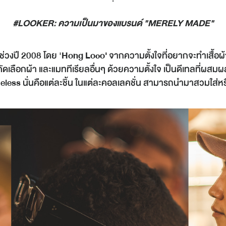
#LOOKER: ความเป็นมาของแบรนด์
"MERELY MADE"
นช่วงปี 2008 โดย '
Hong Loco'
จากความตั้งใจที่อยากจะทำเสื้อผ้า
คัดเลือกผ้า
และแมททีเรียลอื่นๆ
ด้วยความตั้งใจ
เป็นดีเทลที่ผสมผ
meless นั่นคือแต่ละชิ้น ในแต่ละคอลเลคชั่น สามารถนำมาสวมใส่หรื