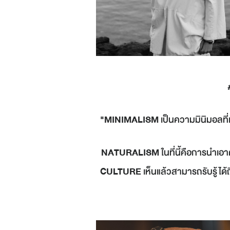
"MINIMALISM
เป็นความมินิมอลที่เต
NATURALISM
ในที่นี้คือการนำเอ
CULTURE
เห็นแล้วสามารถรับรู้ได้ถ