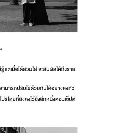
"
รู้ แต่เมื่อได้สวมใส่ จะสัมผัสได้ถึงราย
 สามารถปรับใช้ด้วยกันได้อย่างลงตัว
ร์โดยที่ยังคงไว้ซึ่งอีกหนึ่งคอนเซ็ปต์