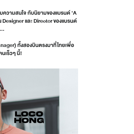
้รับความสนใจ กับนิยามของแบรนด์ '
A
็น
Designer และ Director
ของแบรนด์
...
ager) ทั้งสองบินตรงมาที่ไทยเพื่อ
เร็วๆ นี้
!