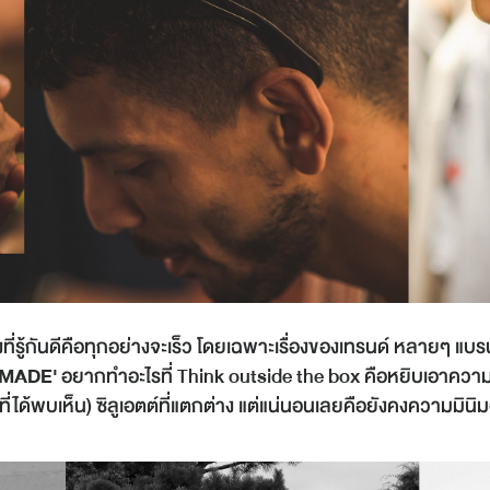
งที่รู้กันดีคือทุกอย่างจะเร็ว โดยเฉพาะเรื่องของเทรนด์ หลายๆ แบรน
 MADE'
อยากทำอะไรที่
Think outside the box
คือหยิบเอาความ
ที่ได้พบเห็น
)
ซิลูเอตต์ที่แตกต่าง แต่แน่นอนเลยคือยังคงความมินิม