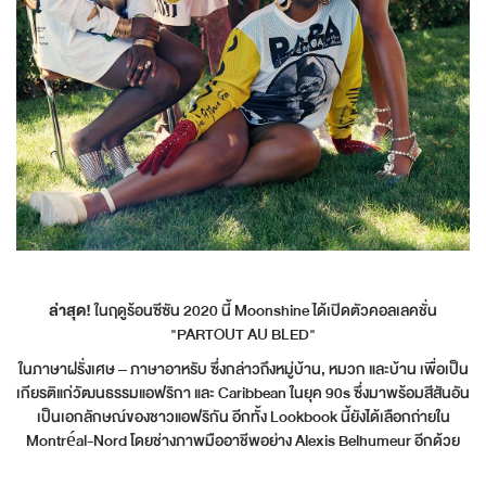
ล่าสุด!
ในฤดูร้อนซีซัน 2020 นี้ Moonshine ได้เปิดตัวคอลเลคชั่น
"PARTOUT AU BLED"
ในภาษาฝรั่งเศษ – ภาษาอาหรับ ซึ่งกล่าวถึงหมู่บ้าน, หมวก และบ้าน เพื่อเป็น
เกียรติแก่วัฒนธรรมแอฟริกา และ Caribbean ในยุค 90s ซึ่งมาพร้อมสีสันอัน
เป็นเอกลักษณ์ของชาวแอฟริกัน อีกทั้ง Lookbook นี้ยังได้เลือกถ่ายใน
Montréal-Nord โดยช่างภาพมืออาชีพอย่าง Alexis Belhumeur อีกด้วย