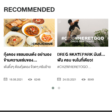
RECOMMENDED
กุ้งดอง แซลมอนเด้ง อย่ามอง
DREG SKATEPARK มันส์…
ข้ามความแซ่บของ...
ฟัน ครบ จบในที่เดียว!
ด
เด้งดึ๋งๆ ต้องกุ้งดอง จ๊วดๆ ครับอ้าย
#CHZWHERETOGO...
18.08.2021
6248
24.03.2021
8049