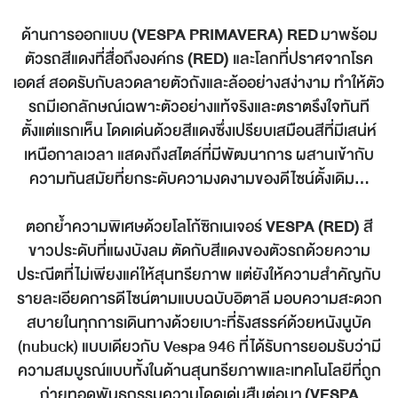
ด้านการออกแบบ
(
VESPA PRIMAVERA) RED
มาพร้อม
ตัวรถสีแดงที่สื่อถึงองค์กร
(RED)
และโลกที่ปราศจากโรค
เอดส์ สอดรับกับลวดลายตัวถังและล้ออย่างสง่างาม ทำให้ตัว
รถมีเอกลักษณ์เฉพาะตัวอย่างแท้จริงและตราตรึงใจทันที
ตั้งแต่แรกเห็น โดดเด่นด้วยสีแดงซึ่งเปรียบเสมือนสีที่มีเสน่ห์
เหนือกาลเวลา แสดงถึงสไตล์ที่มีพัฒนาการ ผสานเข้ากับ
ความทันสมัยที่ยกระดับความงดงามของดีไซน์ดั้งเดิม...
ตอกย้ำความพิเศษด้วยโลโก้ซิกเนเจอร์
VESPA (RED)
สี
ขาวประดับที่แผงบังลม ตัดกับสีแดงของตัวรถด้วยความ
ประณีตที่ไม่เพียงแค่ให้สุนทรียภาพ แต่ยังให้ความสำคัญกับ
รายละเอียดการดีไซน์ตามแบบฉบับอิตาลี มอบความสะดวก
สบายในทุกการเดินทางด้วยเบาะที่รังสรรค์ด้วยหนังนูบัค
(nubuck) แบบเดียวกับ Vespa 946 ที่ได้รับการยอมรับว่ามี
ความสมบูรณ์แบบทั้งในด้านสุนทรียภาพและเทคโนโลยีที่ถูก
ถ่ายทอดพันธุกรรมความโดดเด่นสืบต่อมา
(
VESPA