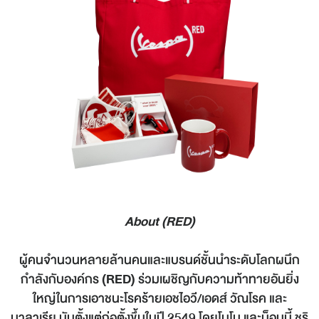
About (
RED)
ผู้คนจำนวนหลายล้านคนและแบรนด์ชั้นนำระดับโลกผนึก
กำลังกับองค์กร
(RED)
ร่วมเผชิญกับความท้าทายอันยิ่ง
ใหญ่ในการเอาชนะโรคร้ายเอชไอวี/เอดส์ วัณโรค และ
มาลาเรีย นับตั้งแต่ก่อตั้งขึ้นในปี 2549 โดยโบโน และบ็อบบี้ ชริ