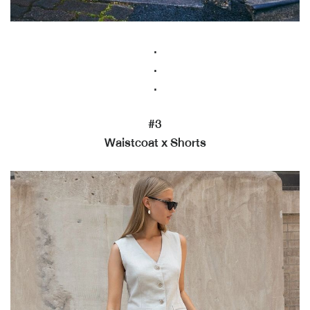
.
.
.
#3
Waistcoat x Shorts