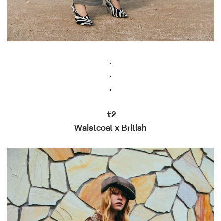
.
.
.
#2
Waistcoat x British