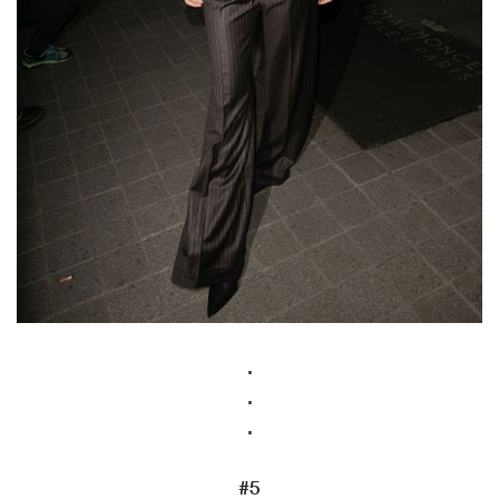
.
.
.
#5