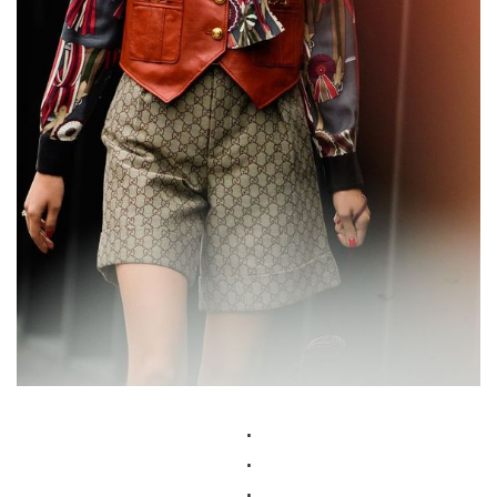
.
.
.