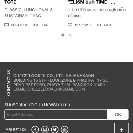
TOTE
"ZLISM ยินดี TIME -...
CLASSIC, FUNCTIONAL &
TUI TUI บินตรงจากฮ่องกงสู่ไทยเป็น
SUSTAINABLE BAG
ครั้งแรก!
24.04.2023
9606
12.12.2019
6051
CONTACT US
CHEEZELOOKER CO., LTD. RAJANAKARN
BUILDING 15 5TH FLOOR ZONE B PRADIPAT 17 SOI
PRADIPAT ROAD, PHAYA THAI, BANGKOK 10400
EMAIL: CHEEZELOOKER@GMAIL.COM
SUBSCRIBE TO OUR NEWSLETTER
OK
ABOUT US