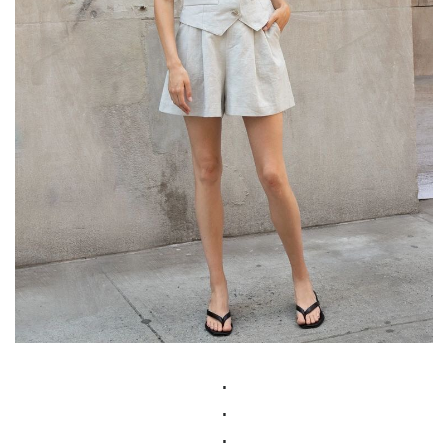
.
.
.